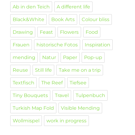
Ab in den Teich
A different life
Black&White
Book Arts
Colour bliss
Drawing
Feast
Flowers
Food
Frauen
historische Fotos
Inspiration
mending
Natur
Paper
Pop-up
Reuse
Still life
Take me on a trip
Textfisch
The Reef
Tiefsee
Tiny Bouquets
Travel
Tulpenbuch
Turkish Map Fold
Visible Mending
Wollmispel
work in progress