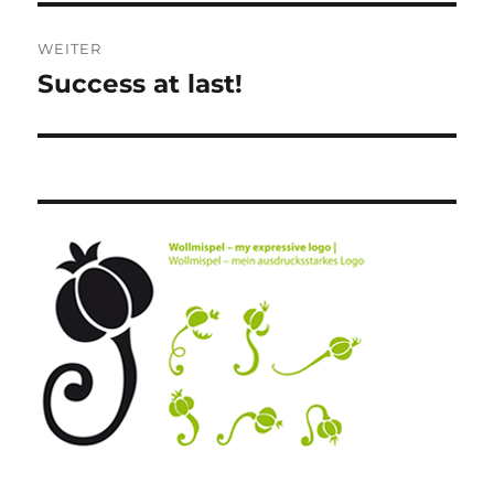
WEITER
Success at last!
Nächster
Beitrag: