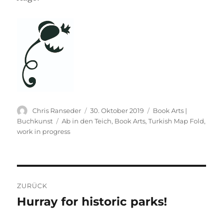
Autor
Veröffentlicht
Kategorien
Chris Ranseder
30. Oktober 2019
Book Arts |
am
Schlagwörter
Buchkunst
Ab in den Teich
,
Book Arts
,
Turkish Map Fold
,
work in progress
Beitrags-
ZURÜCK
Navigation
Hurray for historic parks!
Vorheriger
Beitrag: