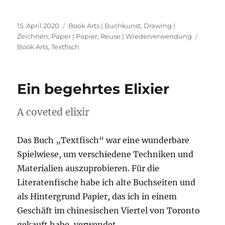
Veröffentlicht
Kategorien
15. April 2020
Book Arts | Buchkunst
,
Drawing |
am
Schlag
Zeichnen
,
Paper | Papier
,
Reuse | Wiederverwendung
Book Arts
,
Textfisch
Ein begehrtes Elixier
A coveted elixir
Das Buch „Textfisch“ war eine wunderbare
Spielwiese, um verschiedene Techniken und
Materialien auszuprobieren. Für die
Literatenfische habe ich alte Buchseiten und
als Hintergrund Papier, das ich in einem
Geschäft im chinesischen Viertel von Toronto
gekauft habe, verwendet.