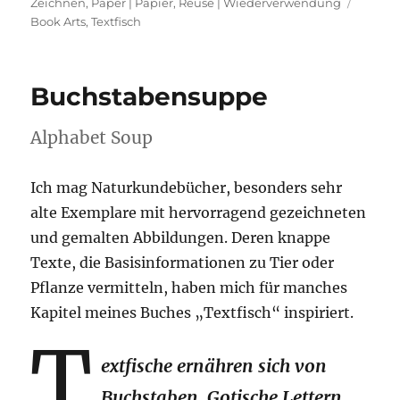
am
Schlag
Zeichnen
,
Paper | Papier
,
Reuse | Wiederverwendung
Book Arts
,
Textfisch
Buchstabensuppe
Alphabet Soup
Ich mag Naturkundebücher, besonders sehr
alte Exemplare mit hervorragend gezeichneten
und gemalten Abbildungen. Deren knappe
Texte, die Basisinformationen zu Tier oder
Pflanze vermitteln, haben mich für manches
Kapitel meines Buches „Textfisch“ inspiriert.
T
extfische ernähren sich von
Buchstaben. Gotische Lettern