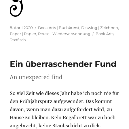
Veröffentlicht
Kategorien
8. April 2020
Book Arts | Buchkunst
,
Drawing | Zeichnen
,
am
Schlagwörter
Paper | Papier
,
Reuse | Wiederverwendung
Book Arts
,
Textfisch
Ein überraschender Fund
An unexpected find
So viel Zeit wie dieses Jahr habe ich noch nie für
den Frühjahrsputz aufgewendet. Das kommt
davon, wenn man dazu aufgefordert wird, zu
Hause zu bleiben. Kein Regalbrett war zu hoch
angebracht, keine Staubschicht zu dick.