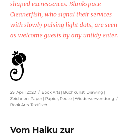
shaped excrescences. Blankspace-
Cleanerfish, who signal their services
with slowly pulsing light dots, are seen
as welcome guests by any untidy eater.
Veröffentlicht
Kategorien
29. April 2020
Book Arts | Buchkunst
,
Drawing |
am
Schlag
Zeichnen
,
Paper | Papier
,
Reuse | Wiederverwendung
Book Arts
,
Textfisch
Vom Haiku zur