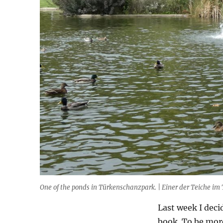
One of the ponds in Türkenschanzpark. | Einer der Teiche i
Last week I deci
book. To be more