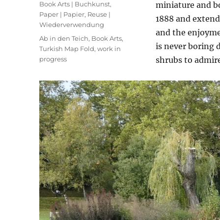
am
Kategorien
Book Arts | Buchkunst
,
miniature and bo
Paper | Papier
,
Reuse |
1888 and extende
Wiederverwendung
and the enjoymen
Schlagwörter
Ab in den Teich
,
Book Arts
,
is never boring 
Turkish Map Fold
,
work in
progress
shrubs to admire