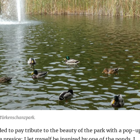
m Türkenschanzpark.
ded to pay tribute to the beauty of the park with a pop-u
 presice: I let myself be inspired by one of the ponds. I