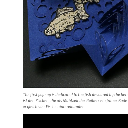
The first pop-up is dedicated to the fish devoured by the her
ist den Fischen, die als Mahlzeit des Reihers ein frühes End
er gleich vier Fische hintereinander.