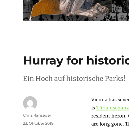
Hurray for histori
Ein Hoch auf historische Parks!
Vienna has sever
is
Türkenschanz
Autor
Chris Ranseder
resident heron. 
Veröffentlicht
23. Oktober 2019
are long gone. T