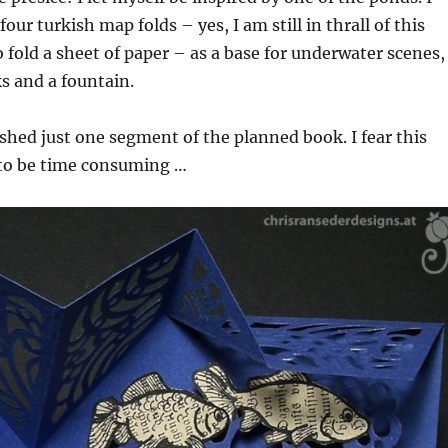
our turkish map folds – yes, I am still in thrall of this
 fold a sheet of paper – as a base for underwater scenes,
s and a fountain.
nished just one segment of the planned book. I fear this
 to be time consuming …